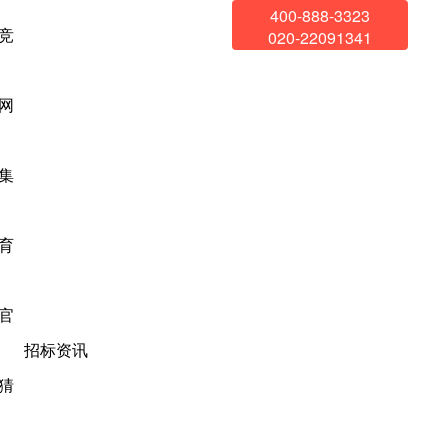
400-888-3323
竞
020-22091341
网
集
动态
育
官
招标资讯
猜