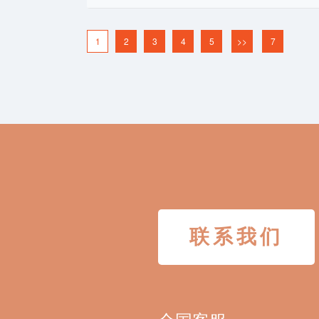
1
2
3
4
5
>>
7
联系我们