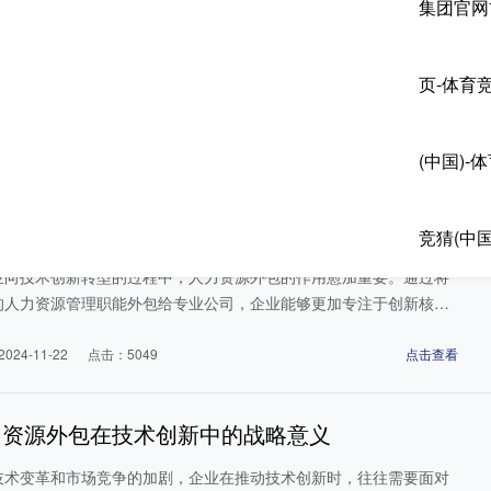
集团官网
力资源外包如何推动技术创新发展
创新作为企业发展的驱动力，离不开高效的人力资源管理。在这个背
页-体育
，人力资源外包成为推动技术创新发展的重要工具。通过人力资源外
企业能够获得更灵活的人员管理模式，有效降低招聘和管理技术人才
度。首先，人力资源外包能够帮助企业在技术创新
024-11-29
点击：5032
点击查看
(中国)-
力资源外包助力企业技术创新转型
竞猜(中国
业向技术创新转型的过程中，人力资源外包的作用愈加重要。通过将
的人力资源管理职能外包给专业公司，企业能够更加专注于创新核
尤其是在技术研发和项目开发方面。技术创新要求企业具备足够的技
备和人才资源，然而获取这些资源并非易事。通过人
024-11-22
点击：5049
点击查看
力资源外包在技术创新中的战略意义
技术变革和市场竞争的加剧，企业在推动技术创新时，往往需要面对