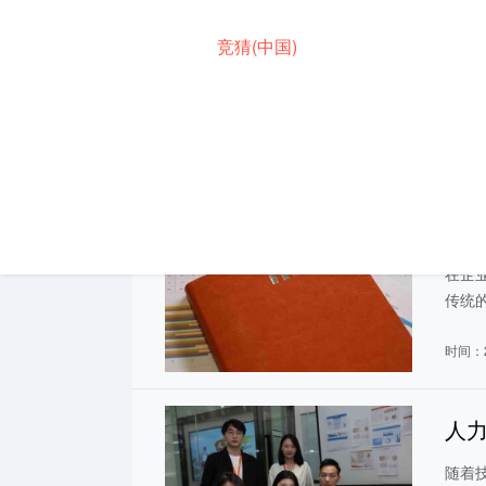
人
竞猜(中国)
技术
景下
包，
的难
时间：2
人
在企
传统
心，
术储
时间：2
人
随着