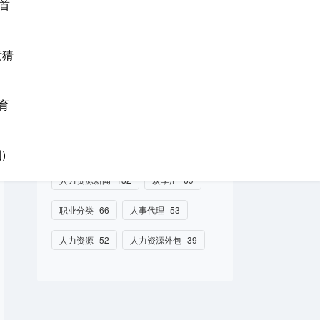
热门标签
首
体育竞猜集团官网体育竞猜集团官网体
育竞猜集团官网体育竞猜集团官网首
竞猜
页-体育竞猜(中国)-体育竞猜(中国) 集
团
343
体育
人力外包
254
劳务派遣
188
灵活用工
150
)
人力资源新闻
132
欢享汇
69
职业分类
66
人事代理
53
人力资源
52
人力资源外包
39