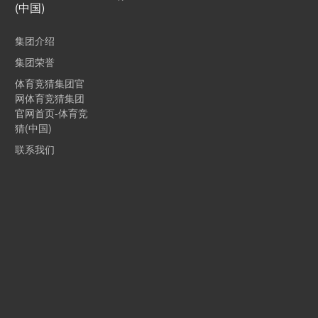
(中国)
集团介绍
集团荣誉
体育竞猜集团官
网体育竞猜集团
官网首页-体育竞
猜(中国)
联系我们