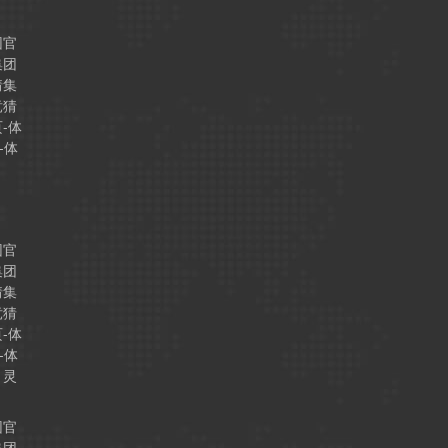
团官
集团
猜集
竞猜
-体
-体
团官
集团
猜集
竞猜
-体
-体
 灵
团官
集团