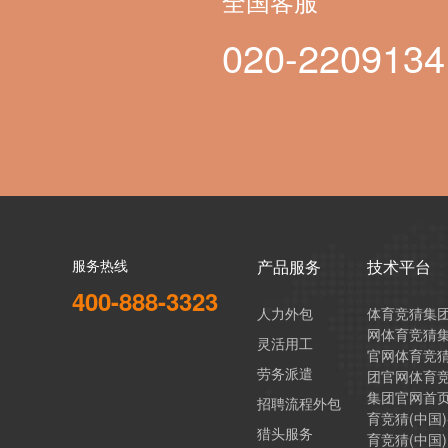
全国客服
020-2209134
服务热线
产品服务
技术平台
400-888-3323
人力外包
体育竞猜集
网体育竞猜
灵活用工
官网体育竞
劳务派遣
团官网体育
集团官网首页
招聘流程外包
育竞猜(中国)
猎头服务
育竞猜(中国)