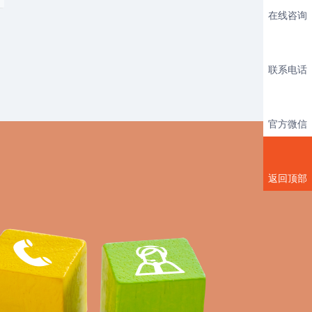
在线咨询
联系电话
官方微信
返回顶部