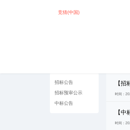
地上 47420 ㎡、地下 15000 ㎡，
竞猜(中国)
招标公告
【招
团官
招标预审公示
时间：202
工程
中标公告
【中
团官
时间：202