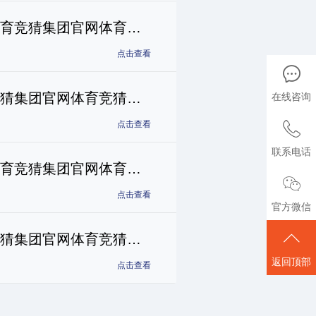
育竞猜集团官网体育竞
总部大厦项目前期土石方工
点击查看
猜集团官网体育竞猜集
在线咨询
大厦前期土石方工程项目
点击查看
联系电话
育竞猜集团官网体育竞
总部大厦项目全过程造价咨
点击查看
官方微信
猜集团官网体育竞猜集
大厦全过程造价咨询项目
返回顶部
点击查看