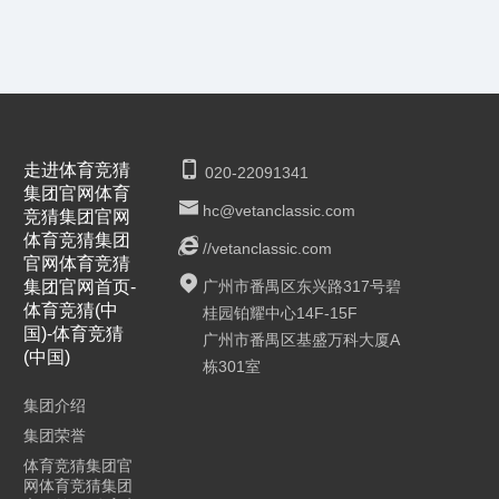
走进体育竞猜
020-22091341
集团官网体育
hc@vetanclassic.com
竞猜集团官网
体育竞猜集团
//vetanclassic.com
官网体育竞猜
集团官网首页-
广州市番禺区东兴路317号碧
体育竞猜(中
桂园铂耀中心14F-15F
国)-体育竞猜
广州市番禺区基盛万科大厦A
(中国)
栋301室
集团介绍
集团荣誉
体育竞猜集团官
网体育竞猜集团