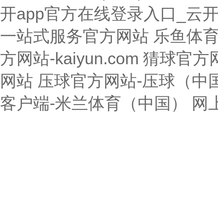
开app官方在线登录入口_云
一站式服务官方网站
乐鱼体
方网站-kaiyun.com
猜球官方
网站
压球官方网站-压球（中
客户端-米兰体育（中国）
网