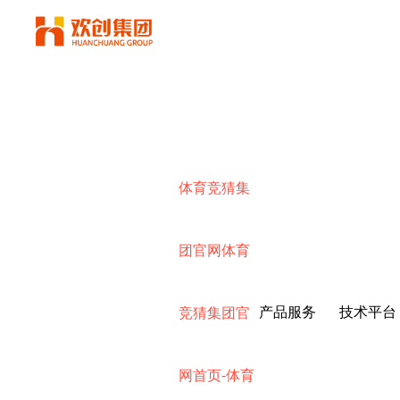
体育竞猜集团官网体育
猜(中国)
体育竞猜集
团官网体育
产品服务
技术平台
竞猜集团官
网首页-体育