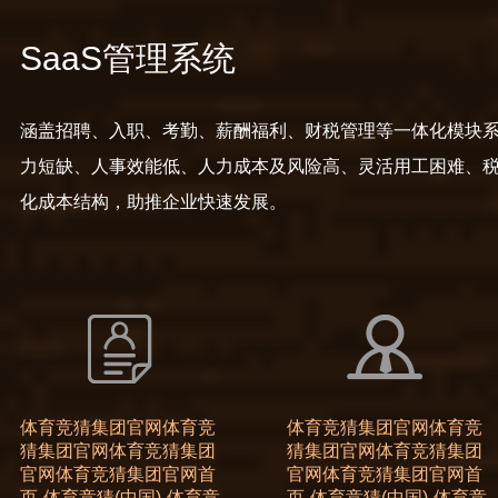
SaaS管理系统
涵盖招聘、入职、考勤、薪酬福利、财税管理等一体化模块
力短缺、人事效能低、人力成本及风险高、灵活用工困难、
化成本结构，助推企业快速发展。
体育竞猜集团官网体育竞
体育竞猜集团官网体育竞
猜集团官网体育竞猜集团
猜集团官网体育竞猜集团
官网体育竞猜集团官网首
官网体育竞猜集团官网首
页-体育竞猜(中国)-体育竞
页-体育竞猜(中国)-体育竞