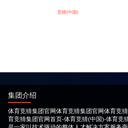
竞猜(中国)
集团介绍
体育竞猜集团官网体育竞猜集团官网体育竞猜
育竞猜集团官网首页-体育竞猜(中国)-体育竞猜
是一家以技术驱动的整体人才解决方案服务商