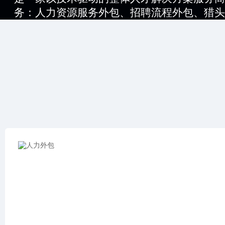
务：人力资源服务外包、招聘流程外包、猎头
用工、残疾人安置、劳务派遣、人事代理、管