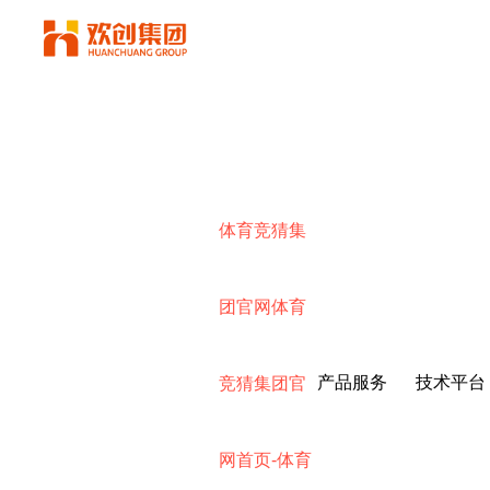
体育竞猜集团官网体育竞猜集团官网首
体育竞猜集
人力外包
团官网体育
Human outsourcing
产品服务
技术平台
竞猜集团官
人力外包，全称人力资源外包，是从人才招聘到人
网首页-体育
官网体育竞猜集团官网体育竞猜集团官网体育竞猜集团