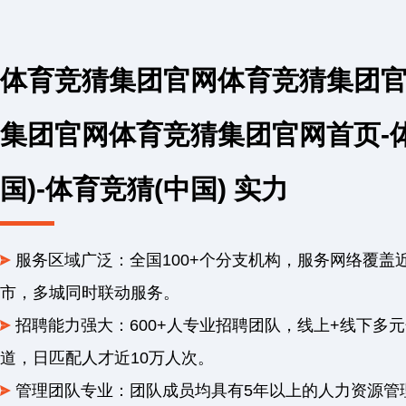
体育竞猜集团官网体育竞猜集团
集团官网体育竞猜集团官网首页-
国)-体育竞猜(中国) 实力
服务区域广泛：全国100+个分支机构，服务网络覆盖近
市，多城同时联动服务。
招聘能力强大：600+人专业招聘团队，线上+线下多
道，日匹配人才近10万人次。
管理团队专业：团队成员均具有5年以上的人力资源管