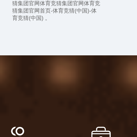
猜集团官网体育竞猜集团官网体育竞
猜集团官网首页-体育竞猜(中国)-体
育竞猜(中国) 。