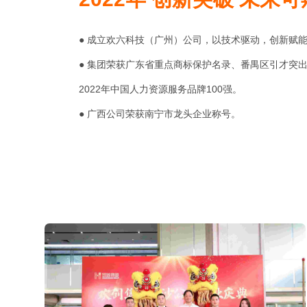
● 成立欢六科技（广州）公司，以技术驱动，创新赋
● 集团荣获广东省重点商标保护名录、番禺区引才突
2022年中国人力资源服务品牌100强。
● 广西公司荣获南宁市龙头企业称号。