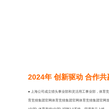
2024年 创新驱动 合作共
● 上海公司成立猎头事业部和灵活用工事业部，体育
育竞猜集团官网体育竞猜集团官网体育竞猜集团官网首