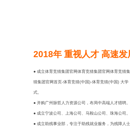
2018年 重视人才 高速发
● 成立体育竞猜集团官网体育竞猜集团官网体育竞猜
猜集团官网首页-体育竞猜(中国)-体育竞猜(中国) 大
式。
● 并购广州脉哲人力资源公司，布局中高端人才猎聘
● 成立宁波公司、上海公司、马鞍山公司、珠海公司
● 成立助残事业部，专注于助残就业服务，为残障人