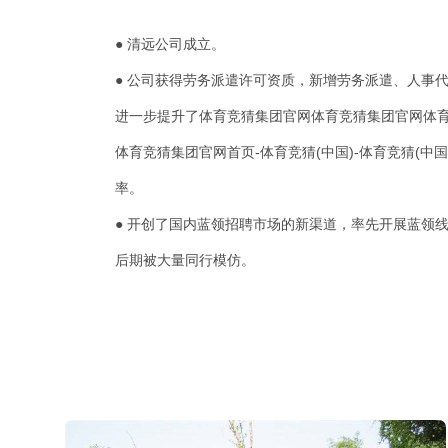
● 清远公司成立。
● 公司获得劳务派遣许可资质，新增劳务派遣、人事
进一步提升了体育竞猜集团官网体育竞猜集团官网体
体育竞猜集团官网首页-体育竞猜(中国)-体育竞猜(中国
率。
● 开创了国内蓝领招聘市场的新渠道，率先开展蓝领
后期被大量同行模仿。