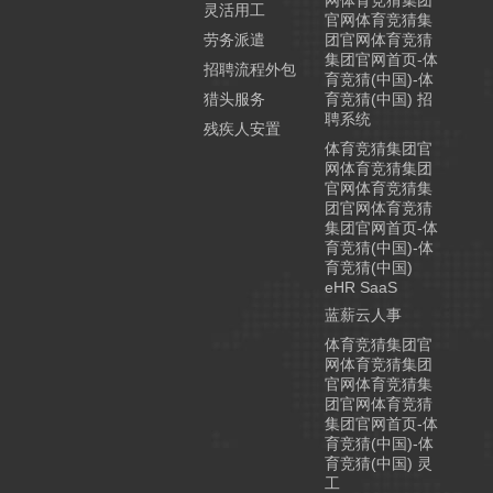
灵活用工
官网体育竞猜集
劳务派遣
团官网体育竞猜
集团官网首页-体
招聘流程外包
育竞猜(中国)-体
猎头服务
育竞猜(中国) 招
聘系统
残疾人安置
体育竞猜集团官
网体育竞猜集团
官网体育竞猜集
团官网体育竞猜
集团官网首页-体
育竞猜(中国)-体
育竞猜(中国)
eHR SaaS
蓝薪云人事
体育竞猜集团官
网体育竞猜集团
官网体育竞猜集
团官网体育竞猜
集团官网首页-体
育竞猜(中国)-体
育竞猜(中国) 灵
工