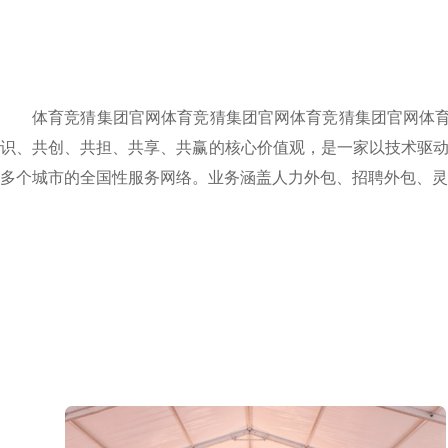
体育竞猜集团官网体育竞猜集团官网体育竞猜集团官网体育竞猜
识、共创、共担、共享、共赢的核心价值观，是一家以技术驱动
多个城市的全国性服务网络。业务涵盖人力外包、招聘外包、灵