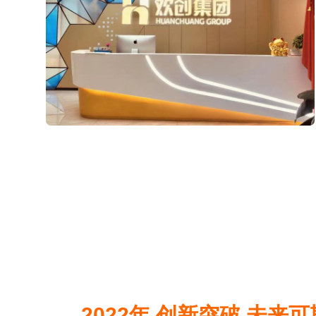
2022年 创新突破 未来可