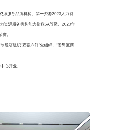
人力资源服务品牌机构、第一资源2023人力资
力资源服务机构能力指数5A等级、2023年
荣誉。
有制经济组织“双强六好”党组织、“番禺区两
待中心开业。