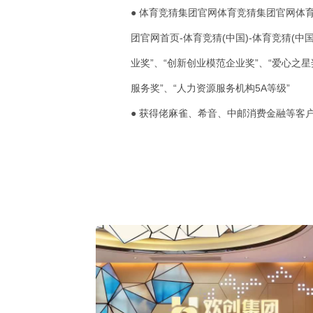
● 体育竞猜集团官网体育竞猜集团官网体
团官网首页-体育竞猜(中国)-体育竞猜(中
业奖”、“创新创业模范企业奖”、“爱心之星奖
服务奖”、“人力资源服务机构5A等级”
● 获得佬麻雀、希音、中邮消费金融等客