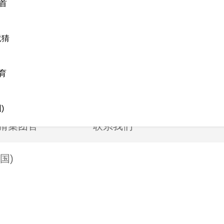
首
竞猜
体育
)
猜集团官
联系我们
国)