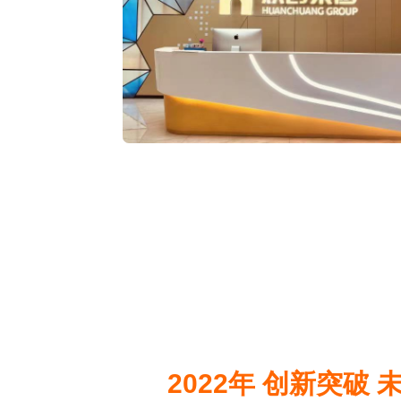
2022年 创新突破 