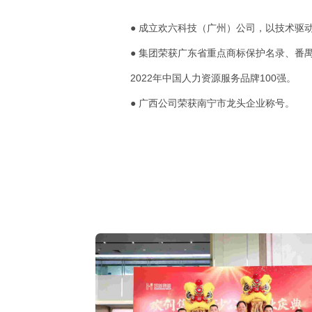
● 成立欢六科技（广州）公司，以技术驱
● 集团荣获广东省重点商标保护名录、番
2022年中国人力资源服务品牌100强。
● 广西公司荣获南宁市龙头企业称号。