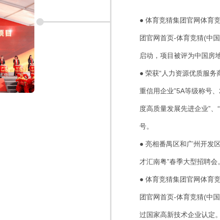
● 体育竞猜集团官网体育
团官网首页-体育竞猜(中国
启动，项目被评为中国房
● 荣获“人力资源优质服务
重信用企业”5A等级称号、
度高质量发展先进企业”、“
号。
● 亮相番禺区和广州开发
才汇南粤”春季大型招聘会
● 体育竞猜集团官网体育
团官网首页-体育竞猜(中国
过国家高新技术企业认定