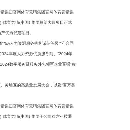
竞猜集团官网体育竞猜集团官网体育竞猜集
)-体育竞猜(中国) 集团总部大厦项目正式
地产优秀代建项目。
商”“5A人力资源服务机构诚信等级”“守合同
2024年度人力资源优质服务商、“2024年
2024数字服务暨服务外包领军企业百强”称
区、黄埔区的高质量发展大会，以及“百万英
。
竞猜集团官网体育竞猜集团官网体育竞猜集
)-体育竞猜(中国) 集团子公司欢六科技通
。