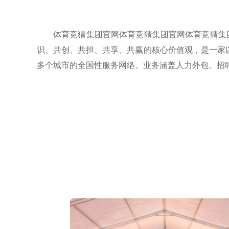
体育竞猜集团官网体育竞猜集团官网体育竞猜集团官
识、共创、共担、共享、共赢的核心价值观，是一家以
多个城市的全国性服务网络。业务涵盖人力外包、招