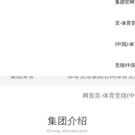
集团官网
页-体育
(中国)-
竞猜(中国
集团荣誉
体育竞猜集团官网体育竞
网首页-体育竞猜(中
集团介绍
Group introduction