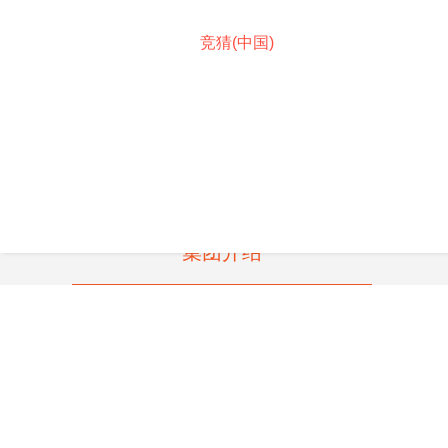
(中国)
竞猜(中国)
Enter Huanchuang
集团介绍