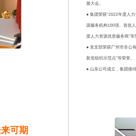
展大会。
● 集团荣获“2022年度
源服务机构100强、首批人
度人力资源优质服务商”等
● 党支部荣获广州市非公
新党组织示范点”等荣誉。
● 山东公司成立，集团接
未来可期