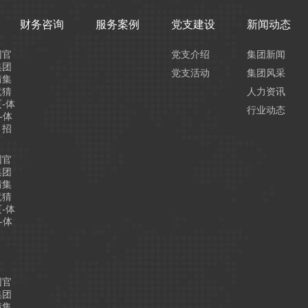
财务咨询
服务案例
党支建设
新闻动态
团官
党支介绍
集团新闻
集团
党支活动
集团风采
猜集
竞猜
人力资讯
-体
行业动态
-体
 招
团官
集团
猜集
竞猜
-体
-体
团官
集团
猜集