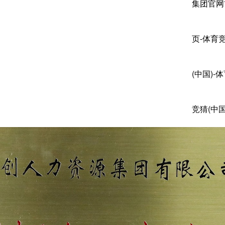
集团官网
家、省关于支持中小微企业发展的系列政策，促进全省中小企业
2年广东省中小企业公共服务示范平台”进行颁牌。
体育竞猜集团官
页-体育
国)-体育竞猜(中国) 集团
收获荣誉，被认定为“2022年广东省
(中国)-
竞猜(中国