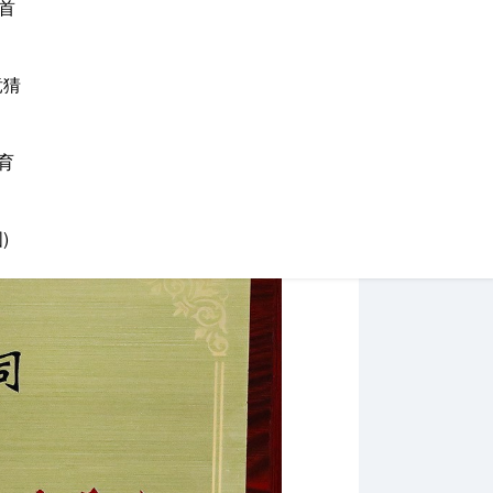
首
平稳健康发展，广东省工业和信息化厅
网体育竞猜集团官网体育竞猜集团官
竞猜
中小企业公共服务示范平台”。
体育
)