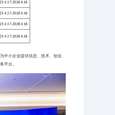
为中小企业提供信息、技术、创业、
务平台。