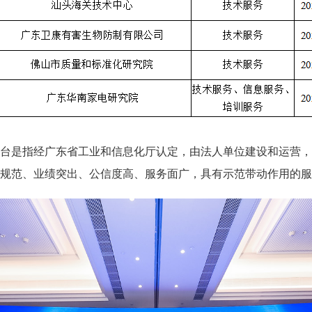
台是指经广东省工业和信息化厅认定，由法人单位建设和运营，
规范、业绩突出、公信度高、服务面广，具有示范带动作用的服