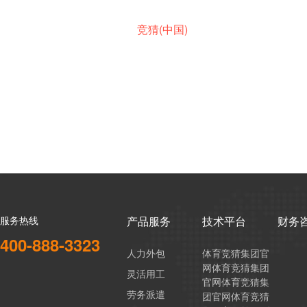
竞猜(中国)
联系我们
全国客服
020-22091341
服务热线
产品服务
技术平台
财务
400-888-3323
人力外包
体育竞猜集团官
网体育竞猜集团
灵活用工
官网体育竞猜集
劳务派遣
团官网体育竞猜