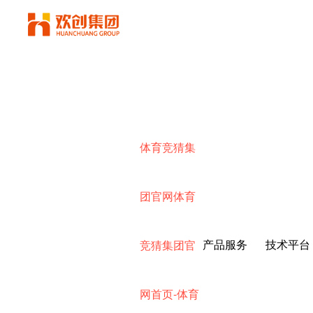
体育竞猜集团官网体育竞猜集团官网首页-
体育竞猜(中国)
体育竞猜集
集团新闻
集团风采
团官网体育
产品服务
技术平台
竞猜集团官
人力资讯
行业动态
网首页-体育