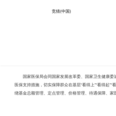
竞猜(中国)
国家医保局近日制定发布了《2026年度第一批医
医保数据应用、提升医保服务水平、发挥长护制度效能
长期精算、药品追溯信息应用、医保便民信息服务等多
进一步优化提升医保服务水平。（新闻来源：中国政府
2.三部门联合发文：医保组合拳赋能基层医疗
国家医保局会同国家发展改革委、国家卫生健康委
医保支持措施，切实保障群众在基层“看得上”“看得起”
绕基金总额管理、定点管理、价格管理、待遇保障、家