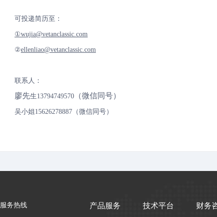
可
投递简历至：
①
wujia@vetanclassic.com
②
ellenliao@vetanclassic.com
联系人：
廖先
（微信同号）
生
13794749570
吴小姐
15626278887
（微信同号）
服务热线
产品服务
技术平台
财务